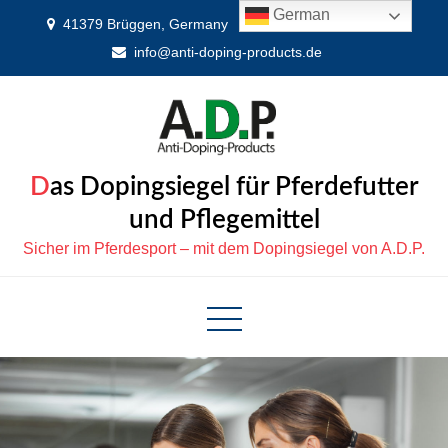
Skip
German
41379 Brüggen, Germany
0 21 63 - 887 99 66
to
info@anti-doping-products.de
content
Das Dopingsiegel für Pferdefutter
und Pflegemittel
Sicher im Pferdesport – mit dem Dopingsiegel von A.D.P.