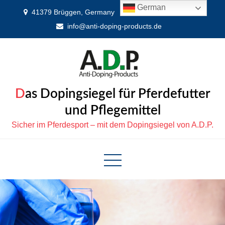
Skip
German
41379 Brüggen, Germany
0 21 63 - 887 99 66
to
info@anti-doping-products.de
content
Das Dopingsiegel für Pferdefutter
und Pflegemittel
Sicher im Pferdesport – mit dem Dopingsiegel von A.D.P.